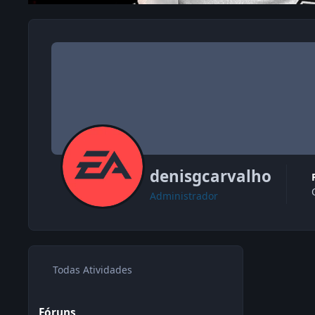
denisgcarvalho
Administrador
Todas Atividades
Fóruns