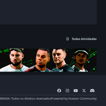
Todas Atividades
f
i
y
x
d
a
n
o
i
MANIA: Todos os direitos reservados
Powered by
Invision Community
c
s
u
s