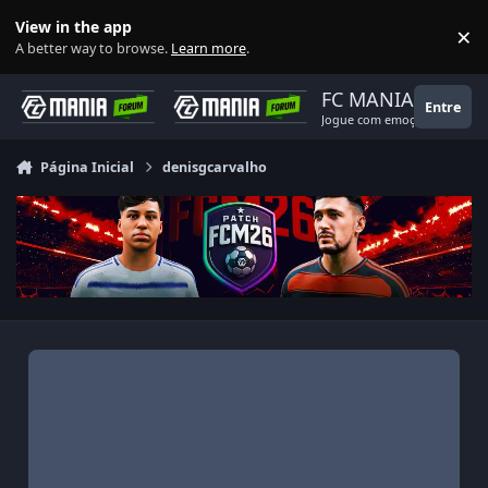
Ir para conteúdo
View in the app
×
Di
A better way to browse.
Learn more
.
FC MANIA
Entre
Jogue com emoção!
Página Inicial
denisgcarvalho