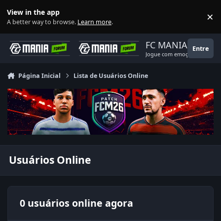
Ir para conteúdo
View in the app
×
Di
A better way to browse.
Learn more
.
FC MANIA
Entre
Jogue com emoção!
Página Inicial
Lista de Usuários Online
Usuários Online
0 usuários online agora