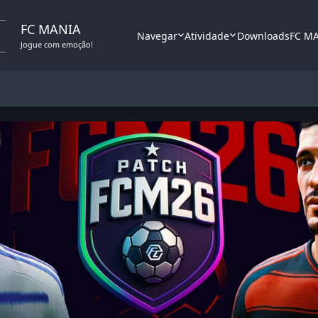
FC MANIA
Navegar
Atividade
Downloads
FC M
Jogue com emoção!