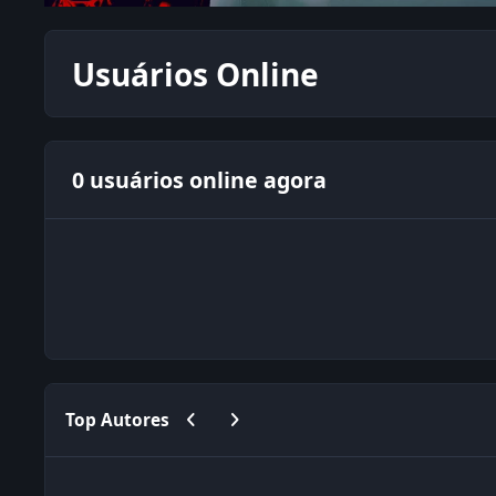
Usuários Online
0 usuários online agora
Previous carousel slide
Next carousel slide
Top Autores