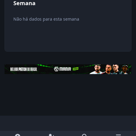
Semana
Não há dados para esta semana
Modo Claro
Dark Mode
System Preference
f
i
y
x
d