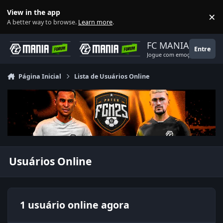
Ir para conteúdo
View in the app
×
Di
A better way to browse.
Learn more
.
FC MANIA
Entre
Jogue com emoção!
Página Inicial
Lista de Usuários Online
Usuários Online
1 usuário online agora